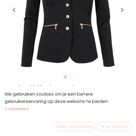
Wedstrijdjasje Junior Start Zwart
We gebruiken cookies om je een betere
Rosé
gebruikerservaring op deze website te bieden.
Cookiebeleid
Rijjasje Start Junior Zwart
€
79,95
Alleen het essentiële
Ik ga akkoord