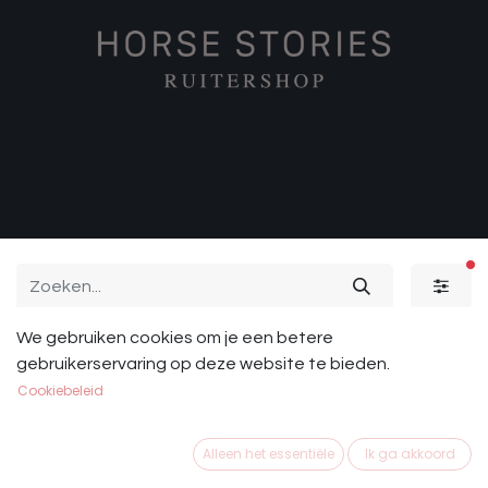
ac
We gebruiken cookies om je een betere
Paard
Sale
Ruiter
gebruikerservaring op deze website te bieden.
Cookiebeleid
Alleen het essentiële
Ik ga akkoord