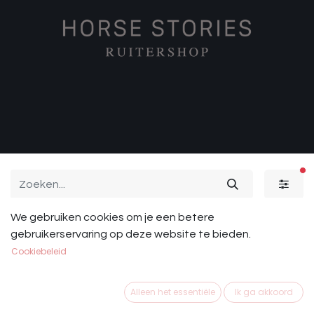
ac
We gebruiken cookies om je een betere
Paard
Sale
Ruiter
gebruikerservaring op deze website te bieden.
Cookiebeleid
Alleen het essentiële
Ik ga akkoord