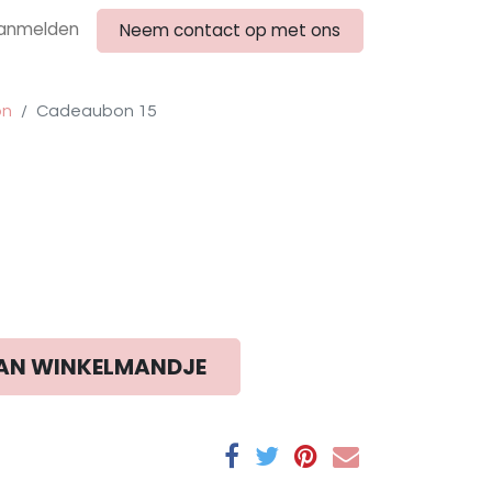
anmelden
Neem contact op met ons
on
Cadeaubon 15
AN WINKELMANDJE