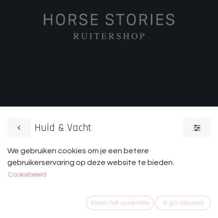
Huid & Vacht
We gebruiken cookies om je een betere
Lederverzorging
Poetsbenodigdhe
gebruikerservaring op deze website te bieden.
Cookiebeleid
Alleen het essentiële
Ik ga akkoord
Wil je de huid & vacht goed verzorgen van je paard? Dan