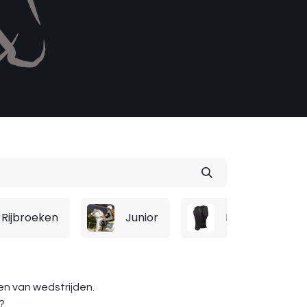
Rijbroeken
Junior
Bescherming
den van wedstrijden.
?