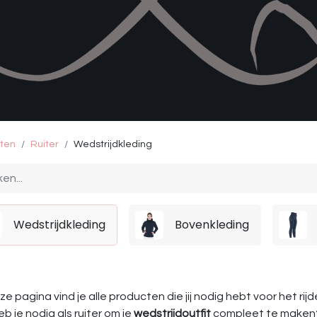
ten
Ruiter
Wedstrijdkleding
Wedstrijdkleding
Bovenkleding
e pagina vind je alle producten die jij nodig hebt voor het rij
b je nodig als ruiter om je
wedstrijdoutfit
compleet te maken