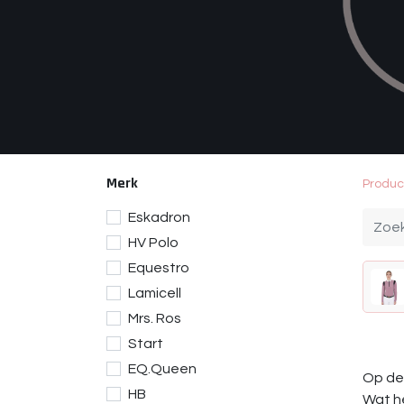
Merk
Produc
Eskadron
HV Polo
Equestro
Lamicell
Mrs. Ros
Start
EQ.Queen
Op dez
HB
Wat he