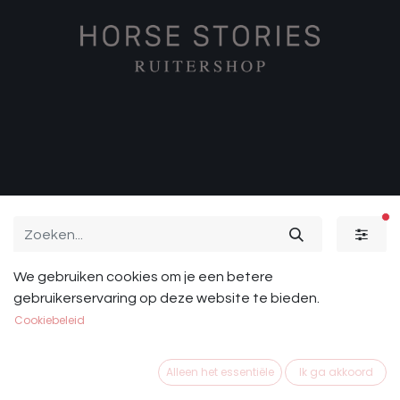
ac
We gebruiken cookies om je een betere
Paard
Sale
Ruiter
gebruikerservaring op deze website te bieden.
Cookiebeleid
Alleen het essentiële
Ik ga akkoord