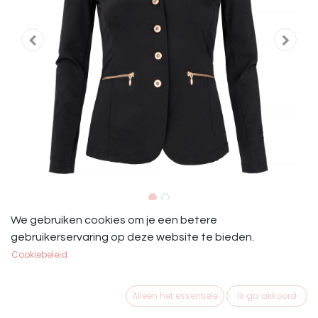
Start Dames Rijjasje Zwart
We gebruiken cookies om je een betere
gebruikerservaring op deze website te bieden.
Start Dames Rijjasje Zwart
Cookiebeleid
€
79,95
Alleen het essentiële
Ik ga akkoord
MAAT KLEDING